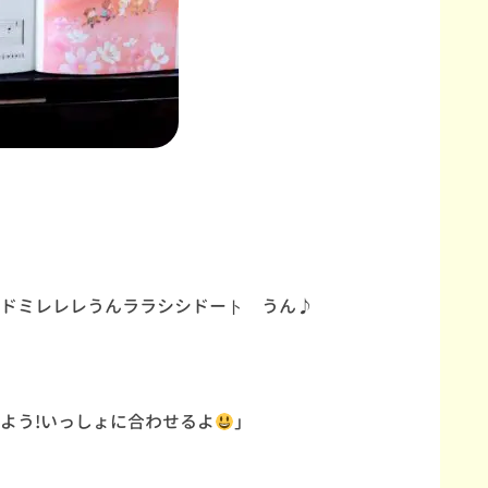
ドミレレレうんララシシドート゚うん♪
よう!いっしょに合わせるよ
」