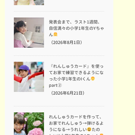
発表会まで、ラスト1週間、
自信満々の小学1年生のYちゃ
ん
（2026年8月1日）
『れんしゅうカード』を使っ
てお家で練習できるようにな
った小学1年生のIくん
part②
（2026年6月21日）
れんしゅうカードを作って、
お家でれんしゅう→弾けるよ
うになる→うれしい
たの