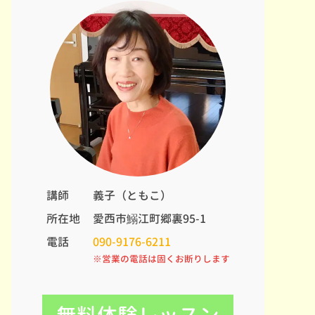
講師
義子（ともこ）
所在地
愛西市鰯江町郷裏95-1
電話
090-9176-6211
※営業の電話は固くお断りします