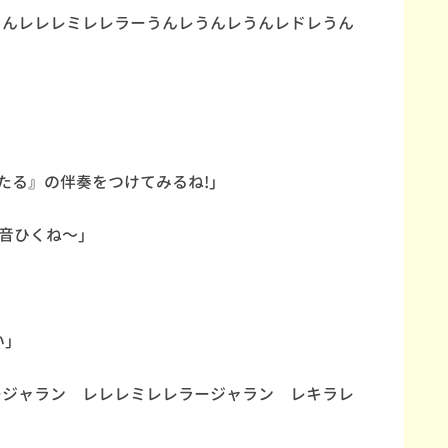
うんレレレミレレラーうんレうんレうんレドレうん
たる』の伴奏をつけてみるね!」
音ひくね～」
い」
ジャラン レレレミレレラージャラン レキラレ