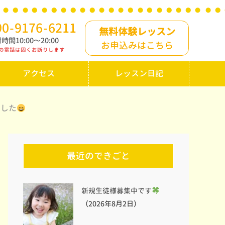
90
-
9176
-
6211
無料体験レッスン
時間10:00〜20:00
お申込みはこちら
の電話は固くお断りします
アクセス
レッスン日記
ました
最近のできごと
新規生徒様募集中です
（2026年8月2日）