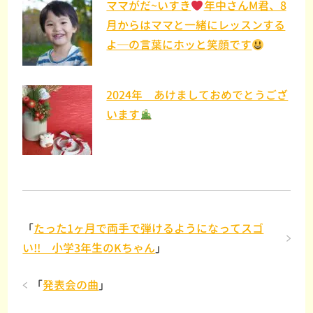
ママがだ~いすき
年中さんM君、8
月からはママと一緒にレッスンする
よ─の言葉にホッと笑顔です
2024年 あけましておめでとうござ
います
「
たった1ヶ月で両手で弾けるようになってスゴ
い!! 小学3年生のKちゃん
」
「
発表会の曲
」