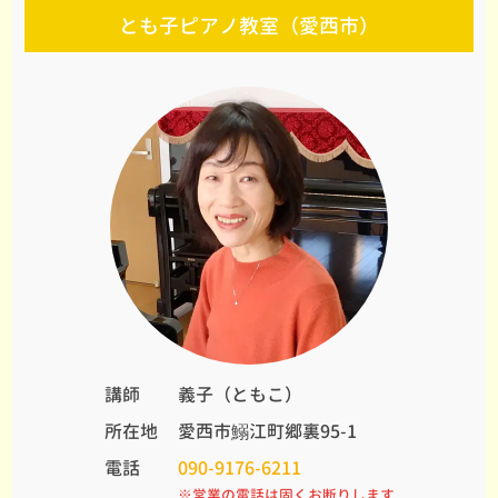
とも子ピアノ教室（愛西市）
講師
義子（ともこ）
所在地
愛西市鰯江町郷裏95-1
電話
090-9176-6211
※営業の電話は固くお断りします